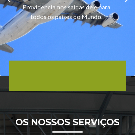
despachos, pedidos de
todos os países da Europa e
Providenciamos saídas de e para
legalização e
África.
Previous
Next
todos os países do Mundo.
desalfandegamento.
OS NOSSOS SERVIÇOS